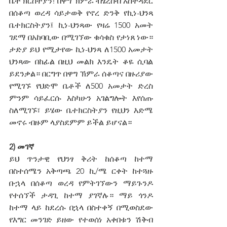
ቤተ ክርስትያን! በዋግ ኽምራ ብሄረሰብ አስተዳደር 
በሰቆጣ ወረዳ ሳይታወቅ የኖረ ድንቅ የኪነ-ህንጻ 
ቤተክርስትያን፤ ኪነ-ህንጻው የዛሬ 1500 አመት 
ገደማ በአከባቢው በሚገኘው ቁሳቁስ የታነጸ ነው። 
ታድያ ይህ የሚታየው ኪነ-ህንጻ ለ1500 አመታት 
ህንጻው በከፊል በዚህ መልክ እንዴት ቆዬ ሲባል 
ይደንቃል። በርግጥ በዋግ ኽምራ ሰቆጣና በዙሪያው 
የሚገኙ የህድሞ ቤቶች ለ500 አመታት ድረስ 
ምንም ሳይፈርሱ እስካሁን አገልግሎት እየሰጡ 
ስለሚገኙ፣ ይሄው ቤተክርስትያን የዚህን እድሜ 
መኖሩ ብዙም ላያስደምም ይችል ይሆናል። 
2) መገኛ
ይህ ጥንታዊ የህንፃ ቅሪት ከሰቆጣ ከተማ 
በስተሰሜን አቅጣጫ 20 ኪ/ሜ ርቀት ከተጓዙ 
ቡኋላ በሰቆጣ ወረዳ የምትገኘውን ማይጉንዶ 
የተሰኘች ታዳጊ ከተማ ያገኛሉ። ማይ ጎንዶ 
ከተማ ላይ ከደረሱ በኋላ በስተቀኝ በሚወስደው 
የእግር መንገድ ይዘው የተወሰነ አቀበቱን ሽቅብ 