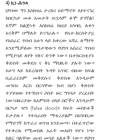
4) ኪነ-ሕንጻ
ህንፃው ግን እስከዛሬ ታሪክና ሀይማኖት እየተናገረ 
ከበርካታ መቶ አመታት ቡኋላም ቆሞ ይገኛል፤ 
እኛም ከልጅነት እስከዛሬ ከዚህ አካባቢ ለቀን 
አናቅም በማለት ይናገራሉ።  የቤተ-ክርስትያኗ 
የአሰራር ጥበብ አሁን ላይ ከቀረው አሻራ ለማየት 
እንደሚቻለው ጥንታዊውን የህንፃ አሰራር ጥበብ 
የሚያሳይ ለየት የለና ድንቅ ነው። ቤተክርስቲያኑ 
ቅድስት መቅደስ ና ቅኔ ማህሌት ያሉት ነው። 
አሁን ላይ ከደረሰበት ጉዳት አንፃር ብዙው ክፍል 
ቢፈራርስም መቅደሱና ቅድስቱ እንዲሁም 
መንበሩ እርስ በርሳቸው ክብ በሆነ ቅድስት 
ተያይዘው የተገነቡና ሶስት ዙር ግንባታ ያረፈበት 
ነው፣በዙሪያው ከአምስት በላይ በሮችና እንዲሁም 
በርካታ ዝግ (false door)ና ክፍት መስኮቶች 
ይታያሉ።  የተሰራበት ማቴሪያልም በአካባቢው 
የማይገኝ ከጥራሪ ወንዝ እንደመጣ፣ በተፈጥሮው 
የተቀረጹ የሚመስሉ አራት መአዘን የሆኑ ነጭ 
ከለር ባለቸው ጡብ መሳይ አለቶች ነው። የህንፃ 