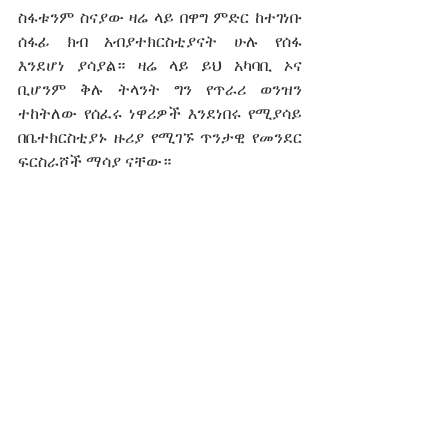
ስፋቱንም ስናያው ዛሬ ላይ በዋግ ምድር ከተገነቡ 
ሰፋፊ ክብ አብያተክርስቲያናት ሁሉ የሰፋ 
እንደሆነ ያሳያል። ዛሬ ላይ ይህ አካባቢ ኦና 
ቢሆንም ቅሉ ትላንት ግን የጥራሪ ወንዝን 
ተከትለው የሰፈሩ ነዋሪዎች እንደነበሩ የሚያሳይ 
በቤተክርስቲያኑ ዙሪያ የሚገኙ ጥንታዊ የመንደር 
ፍርስራሾች ማሳያ ናቸው።  