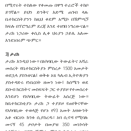
በሚኖሩት ተስለው የቀመጡ በዋግ ተራሮች ተከቦ 
ይገኛል። ይህን ድንቅና እድሜ ጠገብ ላጹ 
ቤተክርስትያንን ከዚህ ቀደም አሚኮ በኽምጣጛ 
ክፍሉ በፕሮግራም ደረጃ እንደ ተዘገበ ነግረውናል። 
ታሪክ ነጋሪው ቀሲስ ሊቀ ህሩያን ኃይሌ አለሙ 
እንደነበሩም ጭምር።  
3) ታሪክ
ታሪኩ እንዲህ ነው። በአካባቢው ትውፊትና አሻራ 
መሰረት የቤተክርስትያኑ ምስረታ 1500 አመታት 
ወደኋላ ያስጉዘናል፤ ወቅቱ አፄ ካሌብ ኢትዮጵያን 
ያስተዳድሩ የነበረበት ዘመን ነው፤ ከሰሜን ወደ 
ደቡብ ክርስትና መስፍፍት ጋር ተያይዞ የተመሰረተ 
እንደሆነ የአካባቢው ትውፊት አሰረጅ ነው። 
ከቤተክርስቲያኑ ታሪክ ጋ ተያይዞ የጠየቅናቸው 
የአካባቢው ተወላጅ የሆኑ የ93 አመት አዛውንት 
አቶ ብርሀኑ ክንፉ ሲያስረዱ፣ አባ ሲኖዳ የሚባሉ 
መናኝ 45 ታቦታት በመያዝ 350 መነኮሳት 