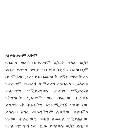
5) የቱሪዝም አቅም
የሰቆጣ ወረዳ ባ/ቱሪዝም ፅ/ቤት ኀላፊ ወ/ሮ 
ደስታ ይሄንን ጥንታዊ ቤተክርስቲያን ከአካባቢም 
ስነ ምህዳር ጋ አያይዞ በመጠበቅ በማስተዋወቅ እና 
የቱሪዝም መዳረሻ ለማድረግ እንሰራለን ይላሉ። 
ተፈጥሮን የሚያደንቁና ታሪክን የሚጠይቁ 
የትንግርት ነጋሪዎች ወደ ስፍራው ቢያቀኑ 
ድንቃድንቅ ትሩፋትን እንደሚያገኙ ግልጽ ነው 
ይላሉ። እግረ መንዳችንም ሌላኛው ቀልባችን 
የገዛው ተራራውን መሀል ለመሀል የሚያልፈው 
የተፈጥሮ ዋሻ ነው ሲሉ ይገልጻሉ ወ/ሮ ደስታ። 