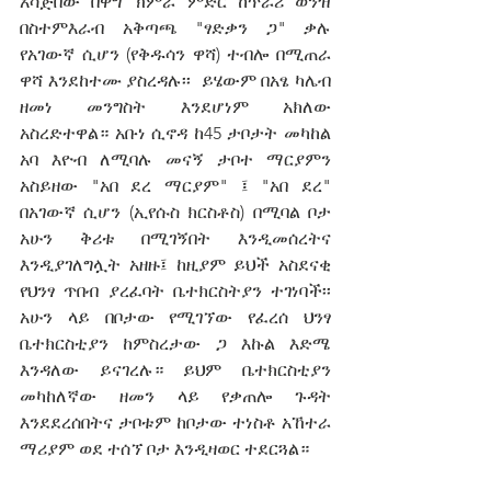
አሳጅበው በዋግ ኽምራ ምድር ከጥራሪ ወንዝ 
በስተምእራብ አቅጣጫ "ፃድቃን ጋ" ቃሉ 
የአገውኛ ሲሆን (የቅዱሳን ዋሻ) ተብሎ በሚጠራ 
ዋሻ እንደከተሙ ያስረዳሉ፡፡  ይሄውም በአፄ ካሌብ 
ዘመነ መንግስት እንደሆነም አክለው 
አስረድተዋል። አቡነ ሲኖዳ ከ45 ታቦታት መካከል 
አባ እዮብ ለሚባሉ መናኝ ታቦተ ማርያምን 
አስይዘው "አበ ደረ ማርያም" ፤ "አበ ደረ" 
በአገውኛ ሲሆን (ኢየሱስ ክርስቶስ) በሚባል ቦታ 
አሁን ቅሪቱ በሚገኝበት እንዲመሰረትና 
እንዲያገለግሏት አዘዙ፤ ከዚያም ይህች አስደናቂ 
የህንፃ ጥበብ ያረፈባት ቤተክርስትያን ተገነባች፡፡ 
አሁን ላይ በቦታው የሚገኘው የፈረሰ ህንፃ 
ቤተክርስቲያን ከምስረታው ጋ እኩል እድሜ 
እንዳለው ይናገረሉ። ይህም ቤተክርስቲያን 
መካከለኛው ዘመን ላይ የቃጠሎ ጉዳት 
እንደደረሰበትና ታቦቱም ከቦታው ተነስቶ አኸተራ 
ማሪያም ወደ ተሰኘ ቦታ እንዲዛወር ተደርጓል። 