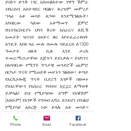
ይህነን ድንቅ ነገር አስመልክተው የዋግ ኽምራ 
ብሄረሰብ አስተዳደር ባህልና ቱሪዝም መምሪያ 
ኀላፊ አቶ መሳይ ፀጋው እንደሚገልጹት፣ 
አካባቢው ካለው አቀማመጥ ጀምሮ 
የቤተክርስቲያኑ ህንፃ ቅሪት አሰራርና ለሺኽ 
አመታት ዝናብ፣ ፀሀይና ቁር እየተፈራረቀበት 
እንዴት እስከ ዛሬ ሙሉ በሙሉ ሳይፈርስ ለ1500 
ዓመታት ዘለቀ ሲሉ እንደ ታሪክ 
ተመራማሪነታቸው እጅጉን ይደነቃሉ። ይህንንና 
በአካባቢው የሚገኙ ጥንታዊ መንደሮች ጨምሮ 
በርካታ ጥናት የሚጠይቅ መሆኑን ገልፀው፣ ቀጣይ 
የአርኪኦሎጂ ጥናት ቢደረግ አገዎች በዘመኑ 
የነበራቸውን የአሰራር ጥበብና አኗኗር ለማወቅ 
ይቻላል፤ ይህ የሚያሳየው ደግሞ የአቑሽም 
(አክሱም) የአገዎች የጥበብ አሻራ እንደሆነ በጉልህ 
የሚያሳይ አስረጅ ነው ይላሉ አቶ መሳይ። 
በመጨረሻም የአካባቢው ኑዋሪዎች ቅርሱ 
የመላው ኢትዮጵያዊ በመሆኑ እንክብካቤ 
Phone
Email
Facebook
እንዲደረግለት የጠየቁ ሲሆን የትኛውም ቱሪስት 