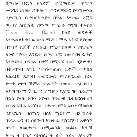
ከውጡ ቡኋላ አግድም በሚወስደው ቀጭን 
መንገድ ይዘው ይጓዛሉ።  ጥንታዊውን የጣሽመነል 
ጊዮርጊስ ቤተክርስቲያን በግራ እየተዉ እጅግ 
ውብና አስደናቂ የሆነው የጥራሬ ወንዝ ተፋሰስ 
(Tirari River Basin) ከላይ ወደታች 
እየተመለከቱ፣ ወንዙን ማዶና ማዶ አቅፎ የያዘው 
በጥበኛ እጆች የተጠረበ የሚመስለውን የጥራሪን 
ክንፍ ማየት እንዴት ድንቅ ነገር ነው? በተፈጥሮ 
እየተደነቁ በግራና በቀኝ በሚገኙ የሳር ጎጆዎች፣ 
በቅንጭብ አጥር የተሸመጠጡ ቤቶች መካከል 
አልፈህ፣ አይንህ ተወርውሮ የሚያርፈው ከነዛ 
ድንቅ የዋግ ኽምራ ተራሮች ነው።  ተፈጥሮን 
እያጣጣምን 9 ኪ.ሜ የሚሆን የእግር ገዞ ካደረግን 
በኋላ የላፁ አቡነ እዮብ ጥንታዊ ቤተክርስተያን 
የህንፃ አሻራ አገኘን።  ቦታው በምእራብ ጣሽመነል 
ጊዮርጊስ፣ በሰሜን በለዛ ማርያም፣ በምስራቅ 
ጥራሪ ወንዝ፣ በደቡብ አኽተራ ማርያም፣ አዋሳኝ 
ሆኖ፤ ለመታዘብ በሚመስል መልኩ ከሺኽ 
አመታት በላይ ሳይሰለቻቹ ፊት ለፊት እየተያዩ 