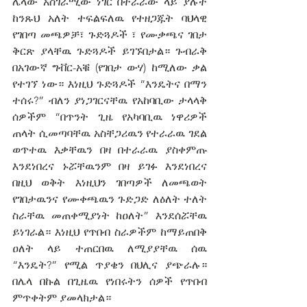
ሌላው አስገራሚው ነገር በተራራው ላይ ያሉት 
ከንጹህ አለት ተፍልፍለዉ የተዘጋጁት ባህላዊ 
የገበጣ መጫዎቻ፣ ጉድጓዶች ፣ የሙቃጫና ገበታ 
ቅርጽ ያላቸዉ ጉድጓዶች ይገኙበታል። ጉብራቅ 
በአገውኛ ግቭር-አቑ (የገበታ ውሃ) ከሚለው ቃል 
የተገኘ ነው። እነዚህ ጉድጓዶች “እንዴትና በማን  
ተሰሩ?” ብለን ያነጋገርናቸዉ የአከባቢው ታላላቅ 
ሰዎችም “በጥንት ጊዜ የአካባቢዉ ነዋሪዎች 
ጠላት ሲመጣባቸዉ አስቸጋሪዉን የተራራዉ ገደል 
ወጥተዉ እቃቸዉን በዛ በተራራዉ ያስቀምጡ 
እንደነበረና ኑሯቸዉንም በዛ ይገፉ እንደነበረና 
በዚህ ወቅት እነዚህን ገበጣዎች ለመጫወት 
የገበታዉንና የሙቀጫዉን ጉድጋድ ለዕለት ተለት 
ስራቸዉ መጠቀሚያነት ከዐለት” እንደሰሯቸዉ 
ይነገራል። እነዚህ የጥበብ ስራዎችም ከማይጠበቅ 
ዐለት ላይ ተጠርበዉ ለሚያያቸዉ ሰዉ 
“እንዴት?” የሚል ጥያቄን በህሊና ያጭራሉ። 
በሌላ በኩል በጊዜዉ የነበሩትን ሰዎች የጥበብ 
ምጥቀትም ያመላክታል።