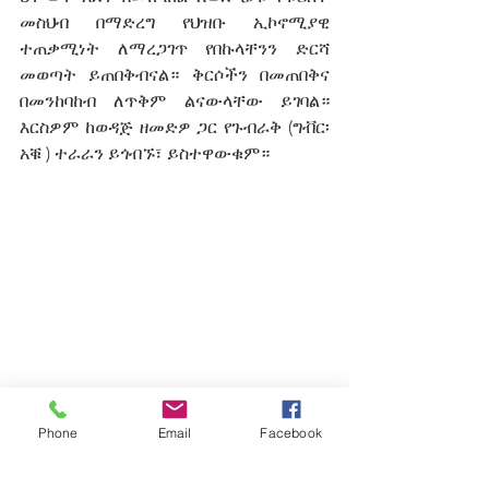
መስህብ በማድረግ የህዝቡ ኢኮኖሚያዊ 
ተጠቃሚነት ለማረጋገጥ የበኩላቸንን ድርሻ 
መወጣት ይጠበቅብናል። ቅርሶችን በመጠበቅና 
በመንከባከብ ለጥቅም ልናውላቸው ይገባል። 
እርስዎም ከወዳጅ ዘመድዎ ጋር የጉብራቅ (ግቭር፡
አቑ ) ተራራን ይጎብኙ፣ ይስተዋውቁም።
Phone
Email
Facebook