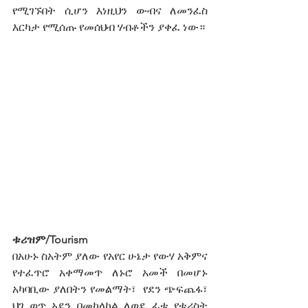
የሚገኙበት ሲሆን እነዚህን ውብና ለመንፈስ 
እርካታ የሚሰጡ የመሰህብ ሃብቶችን ያቀፈ ነው።
ቱሪዝም/Tourism
በአሁኑ ስአትም ያለው የአየር ሁኔታ የውሃ አቅምና 
የተፈጥሮ አቀማመጥ ለኑሮ አመች በመሆኑ 
አካባቢው ያለበትን የመልማት፣  የደን ጭፍጨፋ፣ 
ህገ ወጥ አደን በመከላከል ለወደ ፊቱ የቱሪስት 