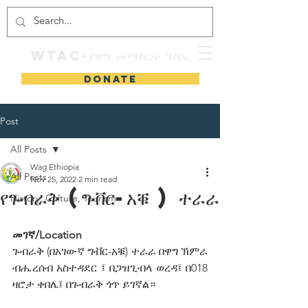
WTAC-የዋግ መማክርት ጉባኤ
DONATE
Post
All Posts
Wag Ethiopia
All Posts
Nov 25, 2022
2 min read
የጉብራቅ (ግቭር-አቑ ) ተራራ
History, Culture, Tourism
መገኛ/Location
ጉብራቅ (በአገውኛ ግቭር-አቑ) ተራራ በዋግ ኽምራ 
ብሔረሰብ አስተዳደር ፤ በጋዝጊብላ ወረዳ፤ በ018 
ዛሮታ ቀበሌ፤ በጉብራቅ ጎጥ ይገኛል። 