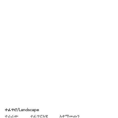
ተፈጥሮ/Landscape 
ተራራው ተፈጥሮአዊ አቀማመጡን 