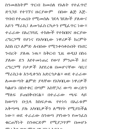
ስንመለከትም ጥርብ ከመሰለ የአለት የተፈጥሮ 
ድንጋይ የተገኘና ዙርያውም  በሰው ልጅ እጅ-
ጥበብ የተጠረቡ የሚመስሉ ገደላ ገደሎች ያለውና 
አይን ማራኪ፤ ለመንፈስ ርካታን የሚፈጥር ነው። 
ተራራው በአረንጓዴ ተክሎች የተከበበና ዙርያው 
ረግረጋማ የሆነና የአካባቢው ነዋሪዎች ክረምት 
እስከ በጋ ለምድ ለብሰው የሚንቀሳቀሱበት የአየር 
ንብረት ያለዉ ነዉ። ከቅርብ ጊዜ ወዲህ በስሩ 
ያለው ደን እየተመነጠረ የውሃ ምንጮች እና 
ረግረጋማ ቦታዎች እየደረቁ በመሆናቸው ሳቢና 
ማራኪነቱ እንዲቀንስ አድርጎታል። ወደ ተራራው 
ለመውጣት ልምድ ያላቸው የአካባቢው ነዋሪዎች 
ካልሆኑ በስተቀር በጣም አስቸጋሪ ውጣ ውረድን 
ማለፍ ይጠበቅብናል። በተራራው ጫፍ ላይ 
ከወጣን ቡኋላ ከከፍታዉ የተነሳ በአራቱም 
አቅጣጫ ያሉ አካባቢዎችን ለማየት የሚያስችል 
ነው። ወደ ተራራው ስንወጣ ያየነውን የመንፈስ 
ቁርጠኝነት ስንወርድም የሚያጋጥም በመሆኑ 