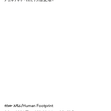
ምራቅን ዋጥ ማድረግ ያስፈልጋል።
የሰው አሻራ/Human Footprint