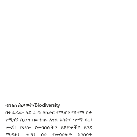
ብዝሐ ሕይወት/Biodiversity
በተራራው ላይ 0.25 ሄክታር የሚሆን ሜዳማ ቦታ 
የሚገኝ ሲሆን በውስጡ እንደ አስት፣ ጭማ ሳር፣ 
ሙጃ፣ ኮይሎ የመሳሰሉትን እጸዋቶችና እንደ 
ሚዳቆ፣ ጦጣ፣ ሰሳ የመሳሰሉት እንስሳት 